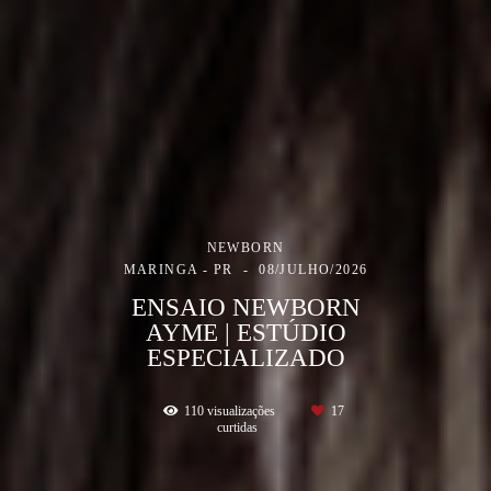
NEWBORN
MARINGA - PR
08/JULHO/2026
ENSAIO NEWBORN
AYME | ESTÚDIO
ESPECIALIZADO
110
visualizações
17
curtidas