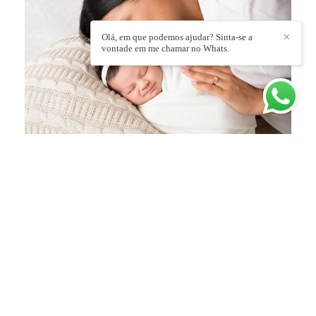
Olá, em que podemos ajudar? Sinta-se a
✕
vontade em me chamar no Whats.