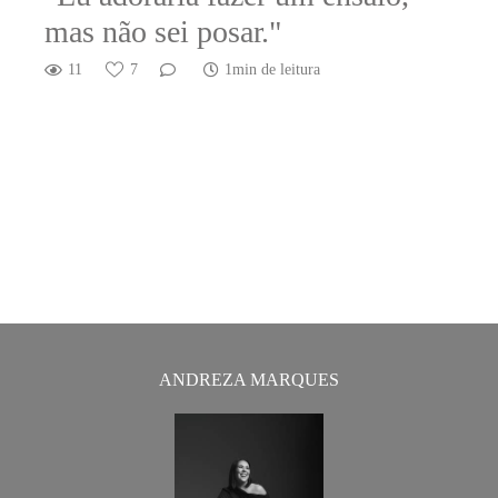
mas não sei posar."
11
7
1min de leitura
ANDREZA MARQUES