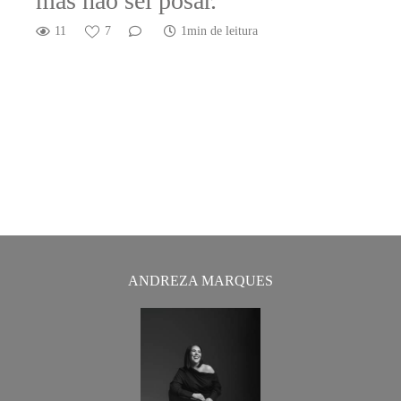
mas não sei posar."
11
7
1min de leitura
ANDREZA MARQUES